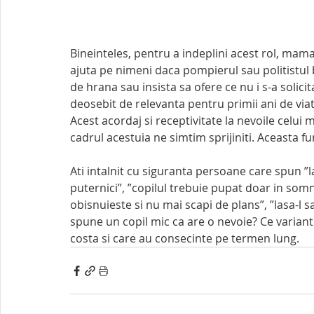
Bineinteles, pentru a indeplini acest rol, mama 
ajuta pe nimeni daca pompierul sau politistul 
de hrana sau insista sa ofere ce nu i s-a solici
deosebit de relevanta pentru primii ani de viata
Acest acordaj si receptivitate la nevoile celui 
cadrul acestuia ne simtim sprijiniti. Aceasta f
Ati intalnit cu siguranta persoane care spun ”
puternici”, ”copilul trebuie pupat doar in som
obisnuieste si nu mai scapi de plans”, ”lasa-
spune un copil mic ca are o nevoie? Ce variante
costa si care au consecinte pe termen lung.