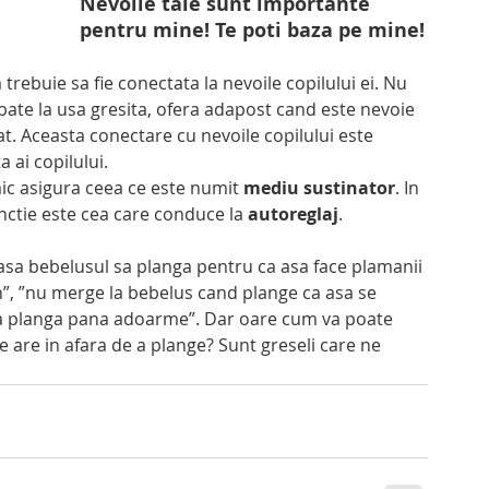
Nevoile tale sunt importante 
pentru mine! Te poti baza pe mine!
trebuie sa fie conectata la nevoile copilului ei. Nu 
bate la usa gresita, ofera adapost cand este nevoie 
tat. Aceasta conectare cu nevoile copilului este 
 ai copilului. 
mic asigura ceea ce este numit 
mediu sustinator
. In 
unctie este cea care conduce la 
autoreglaj
. 
lasa bebelusul sa planga pentru ca asa face plamanii 
n”, ”nu merge la bebelus cand plange ca asa se 
l sa planga pana adoarme”. Dar oare cum va poate 
 are in afara de a plange? Sunt greseli care ne 