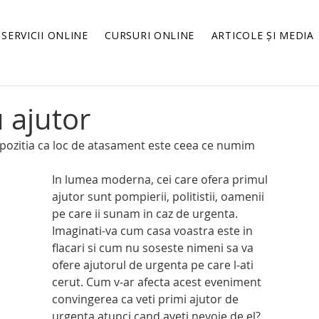
SERVICII ONLINE
CURSURI ONLINE
ARTICOLE ȘI MEDIA
 ajutor
 pozitia ca loc de atasament este ceea ce numim 
In lumea moderna, cei care ofera primul 
ajutor sunt pompierii, politistii, oamenii 
pe care ii sunam in caz de urgenta. 
Imaginati-va cum casa voastra este in 
flacari si cum nu soseste nimeni sa va 
ofere ajutorul de urgenta pe care l-ati 
cerut. Cum v-ar afecta acest eveniment 
convingerea ca veti primi ajutor de 
urgenta atunci cand aveti nevoie de el?