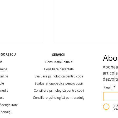
IGORESCU
SERVICII
Abo
să
Consultație inițială
Aboneaz
 mine
Consiliere parentală
articole
online
Evaluare psihologică pentru copii
dezvolt
ole
Evaluare logopedica pentru copii
Email
 media
Consiliere psihologică pentru copii
e se deschid
Integrarea copiilor cu CES
act
Consiliere psihologică pentru adulți
pentru luna
începe cu înțelegerea lor,
fidențialitate
Sun
cu găsirea unui loc într-o
Vez
 condiții
clasă