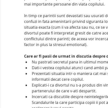
mai importante persoane din viata copilului.
In timp ce parintii sunt devastati sau usurati de
confuzi in fata amenintarii privind siguranta lor
situatia exacta (cum ii va afecta sau nu, ce se 
divortul poate fi interpretat gresit de catre ace
conflictului dintre parinti; de aceea vor incerc
factor in plus la stresul emotional).
Care ar fi pasii de urmat in discutia despre 
Nu pastrati secretul pana in ultimul mom
Dati-i vestea copilului atunci cand ambii p
Prezentati situatia intr-o maniera cat mai 
informatii decat cere copilul.
Explicati-i ca divortul nu s-a produs din vi
partenerului de care v-ati despartit.
Incercati ca discutiile despre neintelegeril
Scandalurile la care participa copiii ii pot