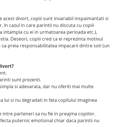
 acest divort, copiii sunt invariabil inspaimantati si 
. In cazul in care parintii nu discuta cu copiii 
va intampla cu ei in urmatoarea perioada etc.), 
stia. Deseori, copiii cred ca ei reprezinta motivul 
a sa preia responsabilitatea impacarii dintre soti (un 
divort?
ent.
arinti sunt prezenti.
simpla si adevarata, dar nu oferiti mai multe 
na lui si nu degradati in fata copilului imaginea 
e intre parteneri sa nu fie in preajma copiilor. 
 afecta puternic emotional chiar daca parintii nu 