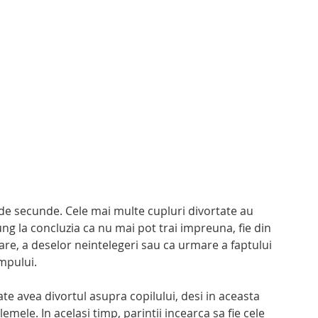
de secunde. Cele mai multe cupluri divortate au 
ung la concluzia ca nu mai pot trai impreuna, fie din 
care, a deselor neintelegeri sau ca urmare a faptului 
impului.
oate avea divortul asupra copilului, desi in aceasta 
emele. In acelasi timp, parintii incearca sa fie cele 