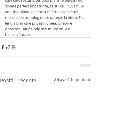
care cere restul la centimă și are 16 perechi de 
șosete perfect împăturite, să știi că… îl „văd”. Și 
am râs amândoi. Pentru că ăsta e adevărul: 
meseria de psiholog nu se oprește la birou. E o 
lentilă prin care privești lumea. Uneori e 
obositor. Dar de cele mai multe ori, e o 
binecuvântare.
Postări recente
Afișează-le pe toate