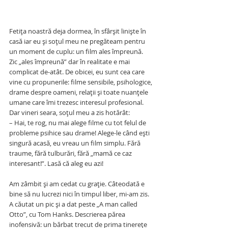
Fetița noastră deja dormea, în sfârșit liniște în 
casă iar eu și soțul meu ne pregăteam pentru 
un moment de cuplu: un film ales împreună. 
Zic „ales împreună” dar în realitate e mai 
complicat de-atât. De obicei, eu sunt cea care 
vine cu propunerile: filme sensibile, psihologice, 
drame despre oameni, relații și toate nuanțele 
umane care îmi trezesc interesul profesional. 
Dar vineri seara, soțul meu a zis hotărât:
– Hai, te rog, nu mai alege filme cu tot felul de 
probleme psihice sau drame! Alege-le când ești 
singură acasă, eu vreau un film simplu. Fără 
traume, fără tulburări, fără „mamă ce caz 
interesant!”. Lasă că aleg eu azi!
Am zâmbit și am cedat cu grație. Câteodată e 
bine să nu lucrezi nici în timpul liber, mi-am zis. 
A căutat un pic și a dat peste „A man called 
Otto”, cu Tom Hanks. Descrierea părea 
inofensivă: un bărbat trecut de prima tinerețe 