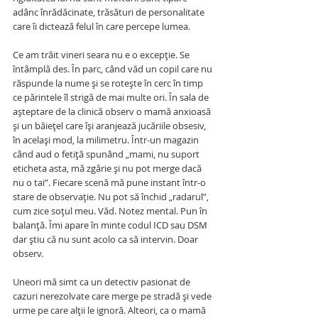
adânc înrădăcinate, trăsături de personalitate 
care îi dictează felul în care percepe lumea.
Ce am trăit vineri seara nu e o excepție. Se 
întâmplă des. În parc, când văd un copil care nu 
răspunde la nume și se rotește în cerc în timp 
ce părintele îl strigă de mai multe ori. În sala de 
așteptare de la clinică observ o mamă anxioasă 
și un băiețel care își aranjează jucăriile obsesiv, 
în același mod, la milimetru. Într-un magazin 
când aud o fetiță spunând „mami, nu suport 
eticheta asta, mă zgârie și nu pot merge dacă 
nu o tai”. Fiecare scenă mă pune instant într-o 
stare de observație. Nu pot să închid „radarul”, 
cum zice soțul meu. Văd. Notez mental. Pun în 
balanță. Îmi apare în minte codul ICD sau DSM 
dar știu că nu sunt acolo ca să intervin. Doar 
observ.
Uneori mă simt ca un detectiv pasionat de 
cazuri nerezolvate care merge pe stradă și vede 
urme pe care alții le ignoră. Alteori, ca o mamă 