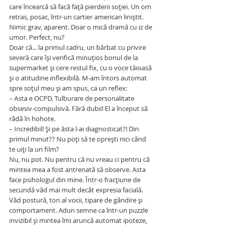
care încearcă să facă față pierderii soției. Un om 
retras, posac, într-un cartier american liniștit. 
Nimic grav, aparent. Doar o mică dramă cu iz de 
umor. Perfect, nu?
Doar că... la primul cadru, un bărbat cu privire 
severă care își verifică minuțios bonul de la 
supermarket și cere restul fix, cu o voce tăioasă 
și o atitudine inflexibilă. M-am întors automat 
spre soțul meu și am spus, ca un reflex:
– Asta e OCPD. Tulburare de personalitate 
obsesiv-compulsivă. Fără dubii! El a început să 
râdă în hohote.
– Incredibil! Și pe ăsta l-ai diagnosticat?! Din 
primul minut?? Nu poți să te oprești nici când 
te uiți la un film?
Nu, nu pot. Nu pentru că nu vreau ci pentru că 
mintea mea a fost antrenată să observe. Asta 
face psihologul din mine. Într-o fracțiune de 
secundă văd mai mult decât expresia facială. 
Văd postură, ton al vocii, tipare de gândire și 
comportament. Adun semne ca într-un puzzle 
invizibil și mintea îmi aruncă automat ipoteze, 