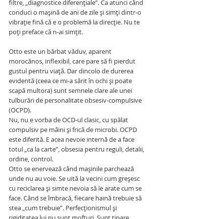
filtre, „diagnostice diferențiale”. Ca atunci când 
conduci o mașină de ani de zile și simți dintr-o 
vibrație fină că e o problemă la direcție. Nu te 
poți preface că n-ai simțit.
Otto este un bărbat văduv, aparent 
morocănos, inflexibil, care pare să fi pierdut 
gustul pentru viață. Dar dincolo de durerea 
evidentă (ceea ce mi-a sărit în ochi și poate 
scapă multora) sunt semnele clare ale unei 
tulburări de personalitate obsesiv-compulsive 
(OCPD).
Nu, nu e vorba de OCD-ul clasic, cu spălat 
compulsiv pe mâini și frică de microbi. OCPD 
este diferită. E acea nevoie internă de a face 
totul „ca la carte”, obsesia pentru reguli, detalii, 
ordine, control. 
Otto se enervează când mașinile parchează 
unde nu au voie. Se uită la vecini cum greșesc 
cu reciclarea și simte nevoia să le arate cum se 
face. Când se îmbracă, fiecare haină trebuie să 
stea „cum trebuie”. Perfecționismul și 
rigiditatea lui nu sunt mofturi. Sunt tipare 