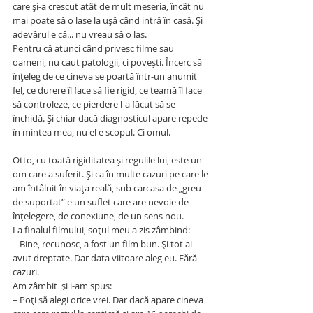
care și-a crescut atât de mult meseria, încât nu 
mai poate să o lase la ușă când intră în casă. Și 
adevărul e că... nu vreau să o las.
Pentru că atunci când privesc filme sau 
oameni, nu caut patologii, ci povești. Încerc să 
înțeleg de ce cineva se poartă într-un anumit 
fel, ce durere îl face să fie rigid, ce teamă îl face 
să controleze, ce pierdere l-a făcut să se 
închidă. Și chiar dacă diagnosticul apare repede 
în mintea mea, nu el e scopul. Ci omul.
Otto, cu toată rigiditatea și regulile lui, este un 
om care a suferit. Și ca în multe cazuri pe care le-
am întâlnit în viața reală, sub carcasa de „greu 
de suportat” e un suflet care are nevoie de 
înțelegere, de conexiune, de un sens nou.
La finalul filmului, soțul meu a zis zâmbind:
– Bine, recunosc, a fost un film bun. Și tot ai 
avut dreptate. Dar data viitoare aleg eu. Fără 
cazuri.
Am zâmbit  și i-am spus:
– Poți să alegi orice vrei. Dar dacă apare cineva 