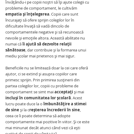
Învățându-i pe copiii noștri să își ajute colegii cu 
probleme de comportament, le cultivăm 
empatia și înțelegerea
. Copiii care sunt 
încurajați să ofere sprijin colegilor lor în 
dificultate învață să vadă dincolo de 
comportamentele negative și să recunoască 
nevoile și emoțiile altora. Această abilitate nu 
numai că 
îi ajută să dezvolte relații 
sănătoase
, dar contribuie și la formarea unui 
mediu școlar mai prietenos și mai sigur.
Beneficiile nu se limitează doar la cei care oferă 
ajutor, ci se extind și asupra copiilor care 
primesc sprijin. Prin primirea susținerii din 
partea colegilor lor, copiii cu probleme de 
comportament se simt mai 
acceptați
 și mai 
incluși în comunitatea lor școlară
. Acest 
lucru poate duce la o 
îmbunătățire a stimei 
de sine
 și la c
reșterea încrederii în sine
, 
ceea ce îi poate determina să adopte 
comportamente mai pozitive în viitor. Și ce este 
mai minunat decât atunci când vezi că ești 
susțiut de copiii de vârsta ta?