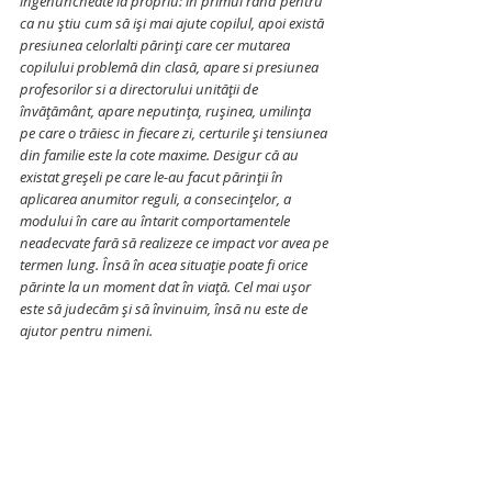
îngenuncheate la propriu: în primul rând pentru 
ca nu știu cum să iși mai ajute copilul, apoi există 
presiunea celorlalti părinți care cer mutarea 
copilului problemă din clasă, apare si presiunea 
profesorilor si a directorului unității de 
învățământ, apare neputința, rușinea, umilința 
pe care o trăiesc in fiecare zi, certurile și tensiunea 
din familie este la cote maxime. Desigur că au 
existat greșeli pe care le-au facut părinții în 
aplicarea anumitor reguli, a consecințelor, a 
modului în care au întarit comportamentele 
neadecvate fară să realizeze ce impact vor avea pe 
termen lung. Însă în acea situație poate fi orice 
părinte la un moment dat în viață. Cel mai ușor 
este să judecăm și să învinuim, însă nu este de 
ajutor pentru nimeni.