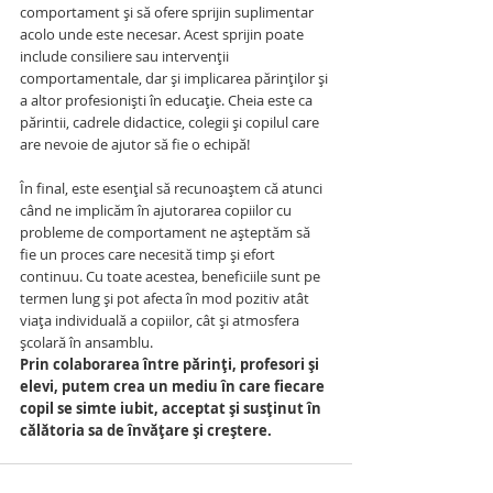
comportament și să ofere sprijin suplimentar 
acolo unde este necesar. Acest sprijin poate 
include consiliere sau intervenții 
comportamentale, dar și implicarea părinților și 
a altor profesioniști în educație. Cheia este ca 
părintii, cadrele didactice, colegii și copilul care 
are nevoie de ajutor să fie o echipă!
În final, este esențial să recunoaștem că atunci 
când ne implicăm în ajutorarea copiilor cu 
probleme de comportament ne așteptăm să 
fie un proces care necesită timp și efort 
continuu. Cu toate acestea, beneficiile sunt pe 
termen lung și pot afecta în mod pozitiv atât 
viața individuală a copiilor, cât și atmosfera 
școlară în ansamblu.
Prin colaborarea între părinți, profesori și 
elevi, putem crea un mediu în care fiecare 
copil se simte iubit, acceptat și susținut în 
călătoria sa de învățare și creștere.