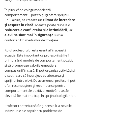
În plus, când colegii modelează 
comportamentul pozitiv și își oferă sprijinul 
unul altuia, se creează un 
climat de încredere 
și respect în clasă
. Aceasta poate duce la o 
reducere a conflictelor și a intimidării,
 iar 
elevii se simt mai în siguranță
 și mai 
confortabil în mediul lor de învățare.
Rolul profesorului este esențial în această 
ecuație. Este important ca profesorii să fie în 
primul rând modele de comportament pozitiv 
și să promoveze valorile empatiei și 
compasiunii în clasă. Ei pot organiza activități și 
discuții care să încurajeze colaborarea și 
sprijinul între elevi. De asemenea, profesorii pot 
oferi recunoaștere și recompense pentru 
comportamentele pozitive, motivând astfel 
elevii să fie mai implicați în sprijinul colegilor lor.
Profesorii ar trebui să fie și sensibili la nevoile 
individuale ale copiilor cu probleme de 