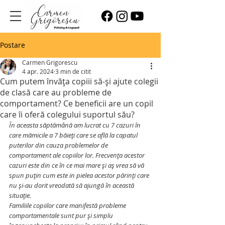
Postare
Carmen Grigorescu
4 apr. 2024
3 min de citit
Cum putem învăța copiii să-și ajute colegii
de clasă care au probleme de
comportament? Ce beneficii are un copil
care îi oferă colegului suportul său?
În aceasta săptămână am lucrat cu 7 cazuri în 
care mămicile a 7 băieți care se află la capatul 
puterilor din cauza problemelor de 
comportament ale copiilor lor. Frecvența acestor 
cazuri este din ce în ce mai mare și aș vrea să vă 
spun puțin cum este in pielea acestor părinți care 
nu și-au dorit vreodată să ajungă în această 
situație. 
Familiile copiilor care manifestă probleme 
comportamentale sunt pur și simplu 