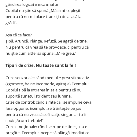
gândirea logică) e încă imatur.
Copilul nu știe să spună „Mă simt copleșit 
pentru că nu-mi place tranziția de acasă la 
grădi”.
Așa că ce face?
Țipă. Aruncă. Plânge. Refuză. Se agață de tine.
Nu pentru că vrea să te provoace, ci pentru că 
nu știe cum altfel să spună: „Mi-e greu.”
Tipuri de crize. Nu toate sunt la fel!
Crize senzoriale: când mediul e prea stimulativ 
(zgomote, haine incomode, agitație).Exemplu: 
Copilul țipă la intrarea în sală pentru că nu 
suportă sunetul strident sau lumina.
Crize de control: când simte că i se impune ceva 
fără opțiune. Exemplu: Se trântește pe jos 
pentru că nu vrea să se încalțe singur iar tu îi 
spui: „Acum trebuie!”
Crize emoționale: când se rupe de tine și nu e 
pregătit. Exemplu: Începe să plângă imediat ce 