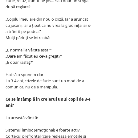
Furie, refuz, trântit pe jos… Sau doar un strigăt 
după reglare?
„Copilul meu are din nou o criză. Iar a aruncat 
cu jucării, iar a țipat că nu vrea la grădiniță iar s-
a trântit pe podea.”
Mulți părinți se întreabă:
„E normal la vârsta asta?”
„Oare am făcut eu ceva greșit?”
„E doar răsfăț?”
Hai să o spunem clar:
La 3-4 ani, crizele de furie sunt un mod de a 
comunica, nu de a manipula.
Ce se întâmplă în creierul unui copil de 3-4 
ani?
La această vârstă:
Sistemul limbic (emoțional) e foarte activ.
Cortexul prefrontal (care reglează emoțiile și 