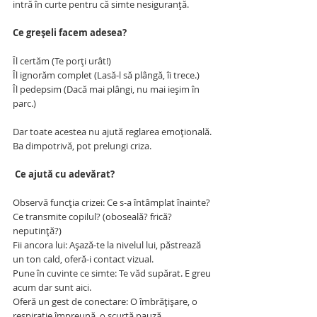
intră în curte pentru că simte nesiguranță.
Ce greșeli facem adesea?
Îl certăm (Te porți urât!)
Îl ignorăm complet (Lasă-l să plângă, îi trece.)
Îl pedepsim (Dacă mai plângi, nu mai ieșim în 
parc.)
Dar toate acestea nu ajută reglarea emoțională. 
Ba dimpotrivă, pot prelungi criza.
 Ce ajută cu adevărat?
Observă funcția crizei: Ce s-a întâmplat înainte? 
Ce transmite copilul? (oboseală? frică? 
neputință?)
Fii ancora lui: Așază-te la nivelul lui, păstrează 
un ton cald, oferă-i contact vizual.
Pune în cuvinte ce simte: Te văd supărat. E greu 
acum dar sunt aici.
Oferă un gest de conectare: O îmbrățișare, o 
respirație împreună, o scurtă pauză.