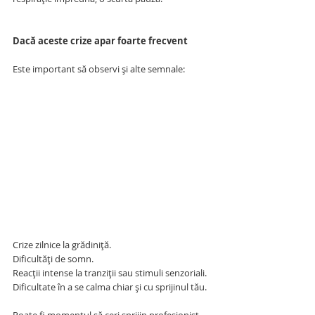
Dacă aceste crize apar foarte frecvent
Este important să observi și alte semnale:
Crize zilnice la grădiniță.
Dificultăți de somn.
Reacții intense la tranziții sau stimuli senzoriali.
Dificultate în a se calma chiar și cu sprijinul tău.
Poate fi momentul să ceri sprijin profesionist 