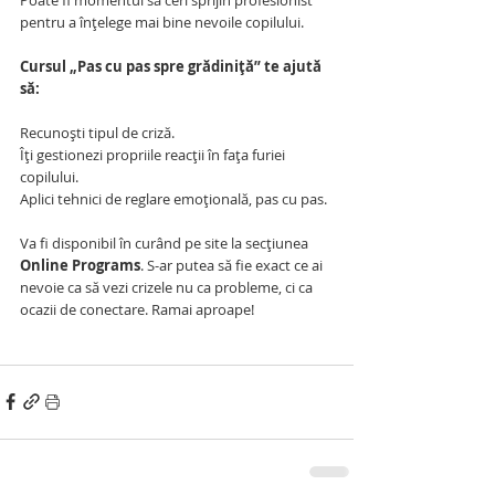
pentru a înțelege mai bine nevoile copilului.
Cursul „Pas cu pas spre grădiniță” te ajută 
să:
Recunoști tipul de criză.
Îți gestionezi propriile reacții în fața furiei 
copilului.
Aplici tehnici de reglare emoțională, pas cu pas.
Va fi disponibil în curând pe site la secțiunea 
Online Programs
. S-ar putea să fie exact ce ai 
nevoie ca să vezi crizele nu ca probleme, ci ca 
ocazii de conectare. Ramai aproape! 