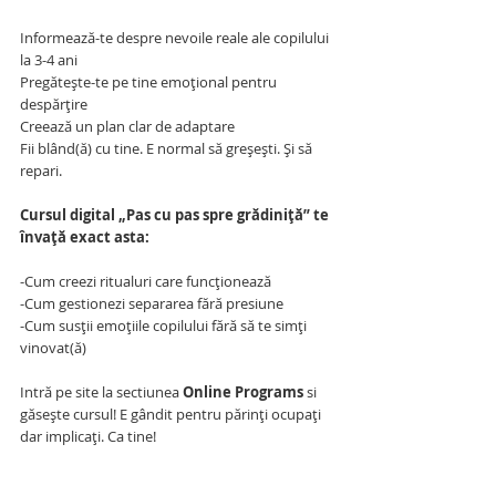
Informează-te despre nevoile reale ale copilului 
la 3-4 ani
Pregătește-te pe tine emoțional pentru 
despărțire
Creează un plan clar de adaptare
Fii blând(ă) cu tine. E normal să greșești. Și să 
repari.
Cursul digital „Pas cu pas spre grădiniță” te 
învață exact asta:
-Cum creezi ritualuri care funcționează
-Cum gestionezi separarea fără presiune
-Cum susții emoțiile copilului fără să te simți 
vinovat(ă)
Intră pe site la sectiunea
 Online Programs
 si 
găsește cursul! E gândit pentru părinți ocupați 
dar implicați. Ca tine!