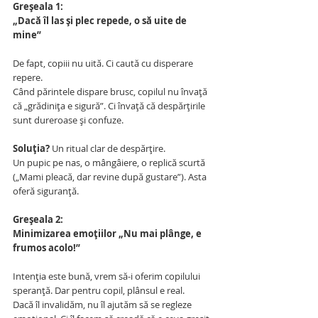
Greșeala 1:
„Dacă îl las și plec repede, o să uite de 
mine”
De fapt, copiii nu uită. Ci caută cu disperare 
repere.
Când părintele dispare brusc, copilul nu învață 
că „grădinița e sigură”. Ci învață că despărțirile 
sunt dureroase și confuze.
Soluția?
 Un ritual clar de despărțire.
Un pupic pe nas, o mângâiere, o replică scurtă 
(„Mami pleacă, dar revine după gustare”). Asta 
oferă siguranță.
Greșeala 2:
Minimizarea emoțiilor „Nu mai plânge, e 
frumos acolo!”
Intenția este bună, vrem să-i oferim copilului 
speranță. Dar pentru copil, plânsul e real.
Dacă îl invalidăm, nu îl ajutăm să se regleze 