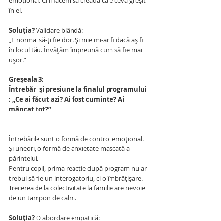
emoțional. Ci îl facem să creadă că e ceva greșit 
în el.
Soluția? 
Validare blândă:
„E normal să-ți fie dor. Și mie mi-ar fi dacă aș fi 
în locul tău. Învățăm împreună cum să fie mai 
ușor.”
Greșeala 3:
Întrebări și presiune la finalul programului 
: „Ce ai făcut azi? Ai fost cuminte? Ai 
mâncat tot?”
Întrebările sunt o formă de control emoțional. 
Și uneori, o formă de anxietate mascată a 
părintelui.
Pentru copil, prima reacție după program nu ar 
trebui să fie un interogatoriu, ci o îmbrățișare. 
Trecerea de la colectivitate la familie are nevoie 
de un tampon de calm.
Soluția?
 O abordare empatică: