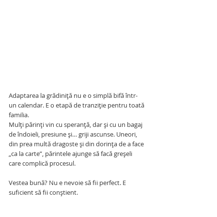
Adaptarea la grădiniță nu e o simplă bifă într-
un calendar. E o etapă de tranziție pentru toată 
familia.
Mulți părinți vin cu speranță, dar și cu un bagaj 
de îndoieli, presiune și… griji ascunse. Uneori, 
din prea multă dragoste și din dorința de a face 
„ca la carte”, părintele ajunge să facă greșeli 
care complică procesul.
Vestea bună? Nu e nevoie să fii perfect. E 
suficient să fii conștient.