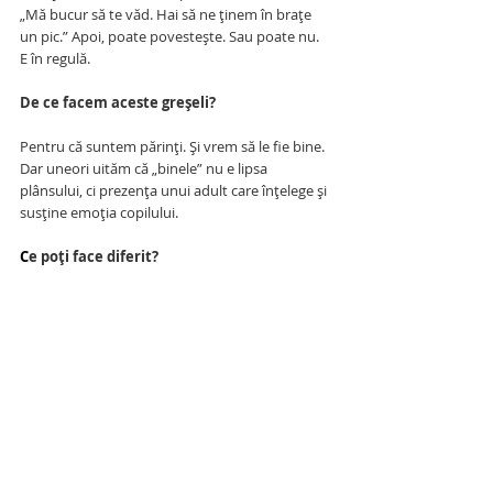
„Mă bucur să te văd. Hai să ne ținem în brațe 
un pic.” Apoi, poate povestește. Sau poate nu. 
E în regulă.
De ce facem aceste greșeli?
Pentru că suntem părinți. Și vrem să le fie bine.
Dar uneori uităm că „binele” nu e lipsa 
plânsului, ci prezența unui adult care înțelege și 
susține emoția copilului.
C
e poți face diferit?